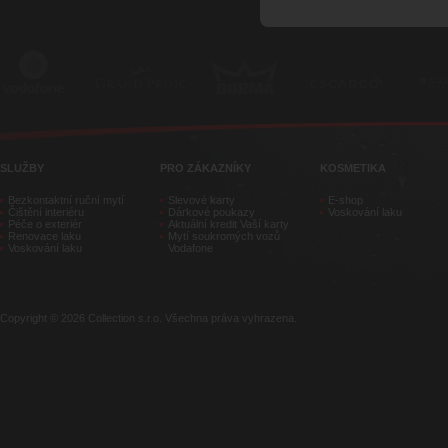
SLUŽBY
PRO ZÁKAZNÍKY
KOSMETIKA
Bezkontaktní ruční mytí
Slevové karty
E-shop
Čištění interiéru
Dárkové poukazy
Voskování laku
Péče o exteriér
Aktuální kredit Vaší karty
Renovace laku
Mytí soukromých vozů
Voskování laku
Vodafone
Copyright © 2026 Collection s.r.o. Všechna práva vyhrazena.