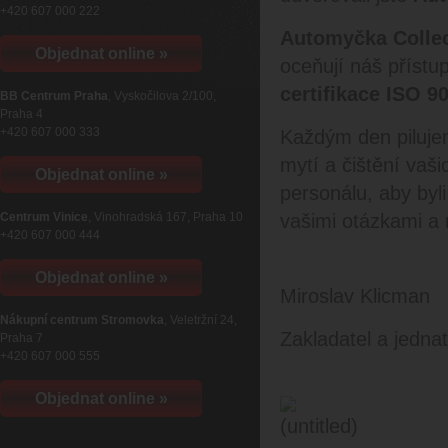
+420 607 000 222
Automyčka Collec
Objednat online »
oceňují náš přístu
certifikace ISO 9
BB Centrum Praha
, Vyskočilova 2/100,
Praha 4
+420 607 000 333
Každým den piluje
mytí a čištění va
Objednat online »
personálu, aby byli
Centrum Vinice
, Vinohradská 167, Praha 10
vašimi otázkami a 
+420 607 000 444
Objednat online »
Miroslav Klicman
Nákupní centrum Stromovka
, Veletržní 24,
Zakladatel a jedna
Praha 7
+420 607 000 555
Objednat online »