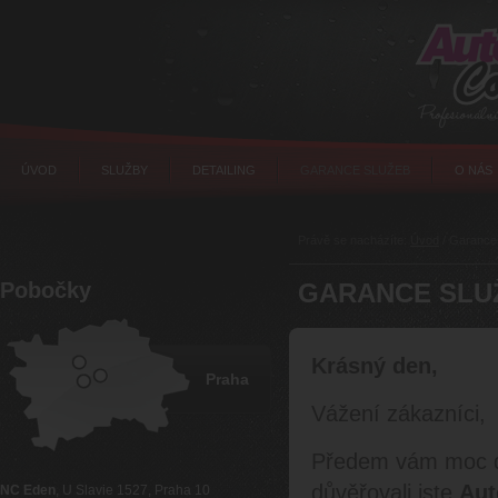
ÚVOD
SLUŽBY
DETAILING
GARANCE SLUŽEB
O NÁS
Právě se nacházíte:
Úvod
/ Garance
Pobočky
GARANCE SLU
Krásný den,
Praha
Vážení zákazníci,
Předem vám moc děk
důvěřovali jste
Aut
NC Eden
, U Slavie 1527, Praha 10