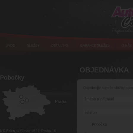
ÚVOD
SLUŽBY
DETAILING
GARANCE SLUŽEB
O NÁS
OBJEDNÁVKA
Pobočky
Objednejte si naše služby pomo
Praha
Pobočka
NC Eden
, U Slavie 1527, Praha 10