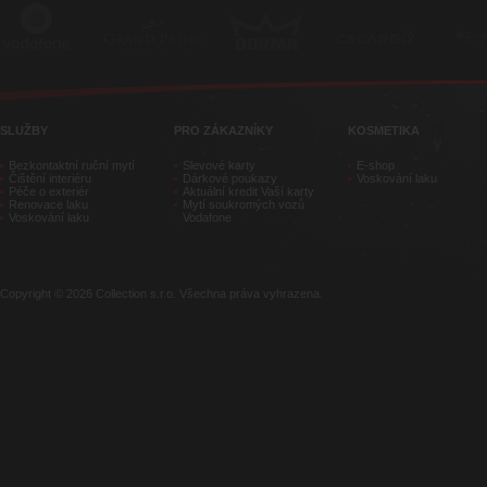
SLUŽBY
PRO ZÁKAZNÍKY
KOSMETIKA
Bezkontaktní ruční mytí
Slevové karty
E-shop
Čištění interiéru
Dárkové poukazy
Voskování laku
Péče o exteriér
Aktuální kredit Vaší karty
Renovace laku
Mytí soukromých vozů
Voskování laku
Vodafone
Copyright © 2026 Collection s.r.o. Všechna práva vyhrazena.